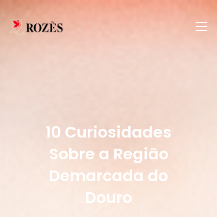
10 Curiosidades
Sobre a Região
Demarcada do
Douro