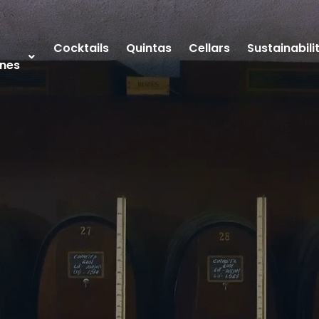
Cocktails
Quintas
Cellars
Sustainabili
nes