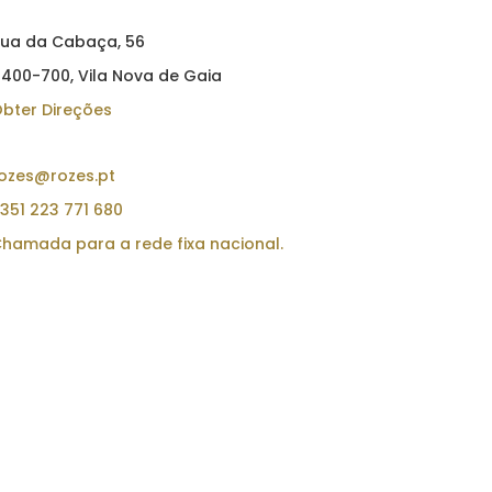
ua da Cabaça, 56
400-700, Vila Nova de Gaia
bter Direções
Fale connosco
ozes@rozes.pt
351 223 771 680
hamada para a rede fixa nacional.