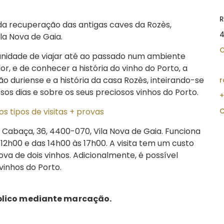
R
 da recuperação das antigas caves da Rozès,
4
ila Nova de Gaia.
O
rtunidade de viajar até ao passado num ambiente
or, e de conhecer a história do vinho do Porto, a
ião duriense e a história da casa Rozès, inteirando-se
r
sos dias e sobre os seus preciosos vinhos do Porto.
+
s tipos de visitas + provas
C
a Cabaça, 36, 4400-070, Vila Nova de Gaia. Funciona
 12h00 e das 14h00 às 17h00. A visita tem um custo
rova de dois vinhos. Adicionalmente, é possível
vinhos do Porto.
blico mediante marcação.