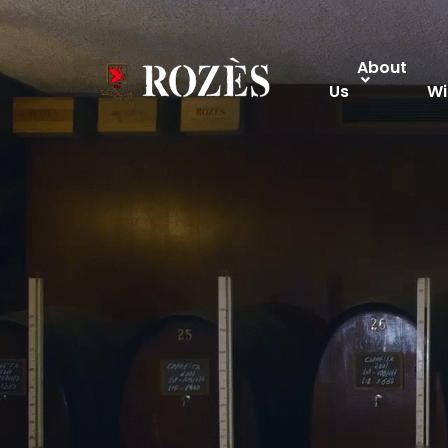
About
Us
Wi