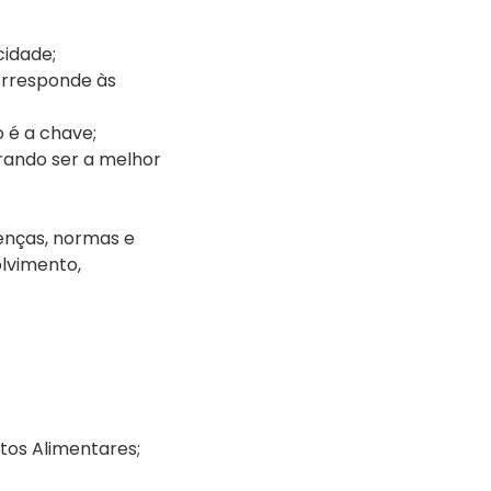
cidade;
orresponde às
 é a chave;
rando ser a melhor
enças, normas e
lvimento,
tos Alimentares;