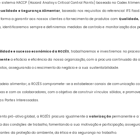
sistema HACCP (Hazard Analisys Critical Control Points) baseado no Codex Alime
Qualidade e Segurança Alimentar
, baseado nos requisitos do referencial IFS Foo
e forma a garantir aos nossos clientes o fornecimento de produtos com
Qualidade,
e
, identificaremos sempre e definiremos medidas de controlo e monitorização dos 
ilidade e sucesso económico da ROZÈS
, trabalharemos e investiremos no processo
mente
a eficácia e eficiência da nossa organização, com a procura continuada da 
stos, assegurando o crescimento do negócio e a sua sustentabilidade.
adeia alimentar, a ROZÈS compromete-se a estabelecer canais de comunicação com
nas e com os colaboradores, com o objetivo de construir vínculos sólidos, e promov
as Partes Interessadas.
nto pró-ativo global, a ROZÈS procura igualmente a
valorização
permanente e a 
ia das condições de trabalho, fomentando a sua motivação e participação, assegu
vantes da proteção do ambiente, da ética e da segurança no trabalho.