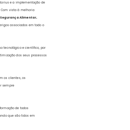
ntarius e a implementação de
d. Com vista à melhoria
 Segurança Alimentar,
perigos associados em todo o
 tecnológico e científico, por
otimização dos seus processos
 os clientes, os
er sempre
formação de todos
rando que são tidos em