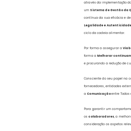
através da implementação do 
um
Sistema de Gestão da 
contínua da sua eficácia e d
Legalidade e Autenticidad
ciclo da cadeia alimentar.
Por forma a assegurar a
Viab
forma a
Melhorar continua
e procurando a redução de cu
Consciente do seu papel na c
fornecedores, entidades exter
a
Comunicação
entre Todas 
Para garantir um comportame
os
colaboradores
, a melhor
consideração os aspetos rele