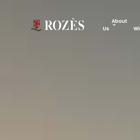
About
Us
Wi